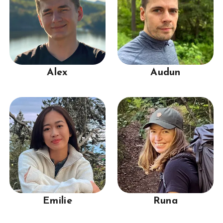
Alex
Audun
Emilie
Runa