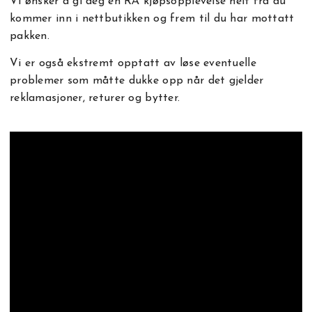
Vi ønsker å gi deg en RÅ kjøpsopplevelse helt fra du
kommer inn i nettbutikken og frem til du har mottatt
pakken.
Vi er også ekstremt opptatt av løse eventuelle
problemer som måtte dukke opp når det gjelder
reklamasjoner, returer og bytter.