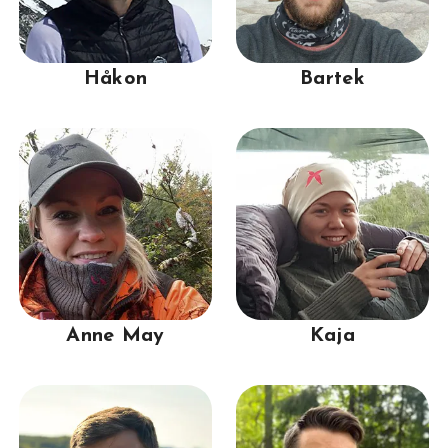
Håkon
Bartek
Anne May
Kaja