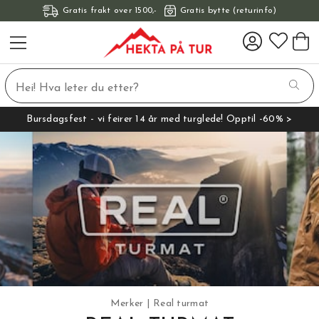
Gratis frakt over 1500,-
Gratis bytte (returinfo)
Bursdagsfest - vi feirer 14 år med turglede! Opptil -60% >
Merker
Real turmat