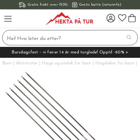
Gratis frakt over 1500,-
Gratis bytte (returinfo)
Bursdagsfest - vi feirer 14 år med turglede! Opptil -60% >
Barn
Aktiviteter
Hage og utelek for barn
Hageleker for barn