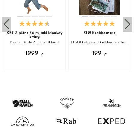
KBT ZipLine 30 m, inkl Monkey
STØ Krabbesnøre
Swing
Den originale Zip line til barn!
Et skikkelig solid krabbesnøre fra norske STØ!
1999 ,-
199 ,-