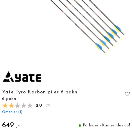
Yate Tyro Karbon piler 6 pakn
6 pakn
Gjennomsnittskarakter:
2.0
(
stemmer:
2
)
Omtaler (
1
)
649 ,-
På lager - Kan sendes nå!