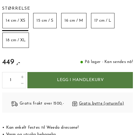
STØRRELSE
14 cm / XS
15 cm / S
16 cm / M
17 cm / L
18 cm / XL
449 ,-
På lager - Kan sendes nå!
LEGG I HANDLEKURV
Gratis frakt over 1500,-
Gratis bytte (returinfo)
• Kan enkelt festes til Weedo dressene!
• Varm og utrolig behagelig