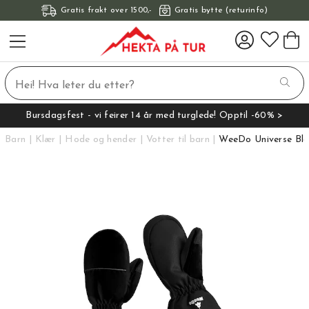
Gratis frakt over 1500,-
Gratis bytte (returinfo)
Bursdagsfest - vi feirer 14 år med turglede! Opptil -60% >
Barn
Klær
Hode og hender
Votter til barn
WeeDo Universe Bla