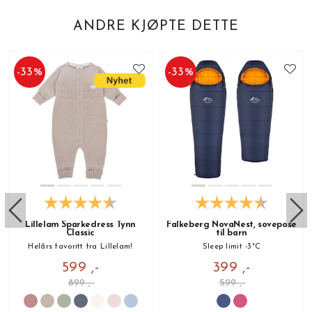
ANDRE KJØPTE DETTE
-
33
%
-
33
%
Lillelam Sparkedress Tynn
Falkeberg NovaNest, sovepose
Classic
til barn
Helårs favoritt fra Lillelam!
Sleep limit -3°C
599 ,-
399 ,-
899 ,-
599 ,-