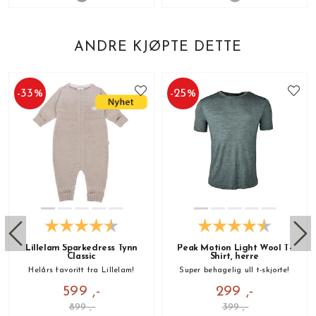
ANDRE KJØPTE DETTE
-
33
%
-
25
%
Lillelam Sparkedress Tynn
Peak Motion Light Wool T-
Classic
Shirt, herre
Helårs favoritt fra Lillelam!
Super behagelig ull t-skjorte!
599 ,-
299 ,-
899 ,-
399 ,-