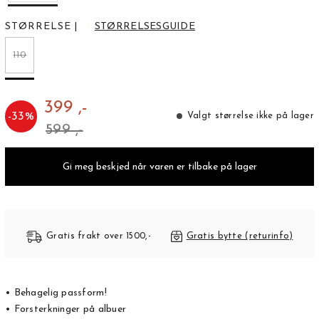
STØRRELSE
|
STØRRELSESGUIDE
110
399 ,-
-
33
%
Valgt størrelse ikke på lager
599 ,-
Gi meg beskjed når varen er tilbake på lager
Gratis frakt over 1500,-
Gratis bytte (returinfo)
• Behagelig passform!
• Forsterkninger på albuer