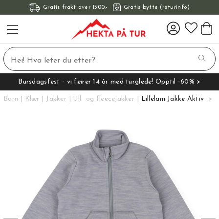
Gratis frakt over 1500,-
Gratis bytte (returinfo)
Bursdagsfest - vi feirer 14 år med turglede! Opptil -60% >
Barn
Klær
Jakker
Ull- og fleecejakker
Lillelam Jakke Aktiv