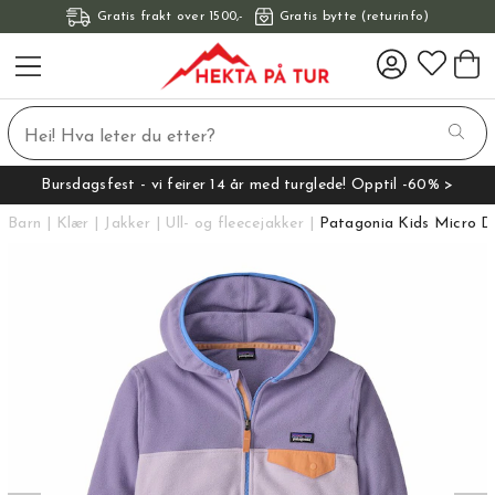
Gratis frakt over 1500,-
Gratis bytte (returinfo)
Bursdagsfest - vi feirer 14 år med turglede! Opptil -60% >
Barn
Klær
Jakker
Ull- og fleecejakker
Patagonia Kids Micro D