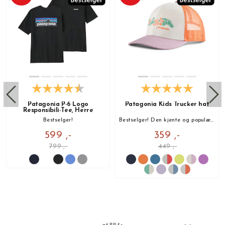
Patagonia P-6 Logo
Patagonia Kids Trucker hat
Responsibili-Tee, Herre
Bestselger!
Bestselger! Den kjente og populære Capsen fra Patagonia til barna!
599 ,-
359 ,-
799 ,-
449 ,-