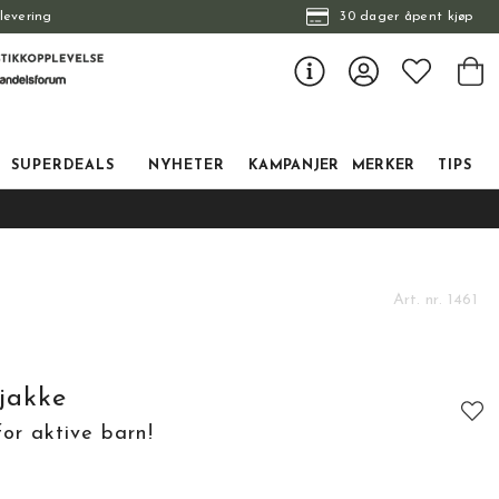
levering
30 dager åpent kjøp
SUPERDEALS
NYHETER
KAMPANJER
MERKER
TIPS
Art. nr.
1461
jakke
or aktive barn!