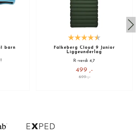
il barn
Falkeberg Cloud 9 Junior
Liggeunderlag
!
R-verdi 4,7
499 ,-
699 ,-