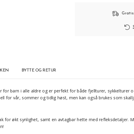
Gratis
KKEN
BYTTE OG RETUR
for barn i alle aldre og er perfekt for både fjellturer, sykkelturer
ell for vår, sommer og tidlig høst, men kan også brukes som skallj
bak for økt synlighet, samt en avtagbar hette med refleksdetalje
n!