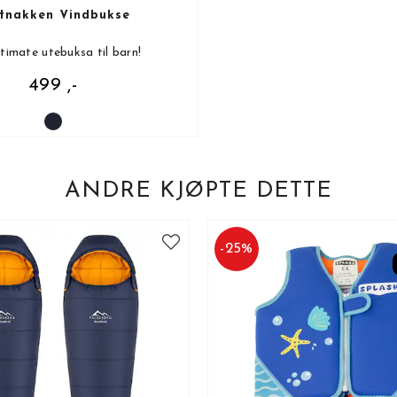
tnakken Vindbukse
timate utebuksa til barn!
499 ,-
ANDRE KJØPTE DETTE
-
25
%