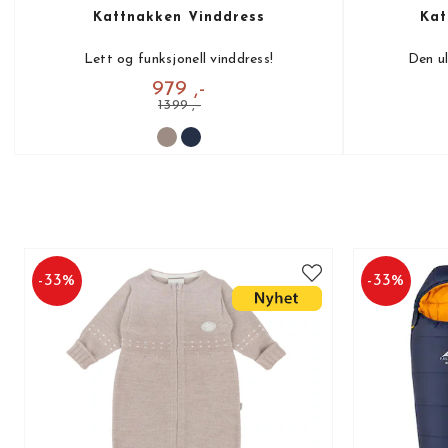
Kattnakken Vinddress
Kat
Lett og funksjonell vinddress!
Den ul
979 ,-
1399 ,-
-
33
%
-
33
%