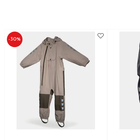
-
30
%