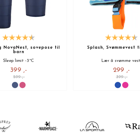
g NovaNest, sovepose til
Splash, Svømmevest t
barn
Sleep limit -3°C
Lær å svømme vest
399 ,-
299 ,-
599 ,-
399 ,-