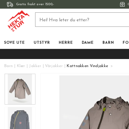
Gratis frakt over 1500,-
SOVE UTE
UTSTYR
HERRE
DAME
BARN
FO
Barn
Klær
Jakker
Vårjakker
Kattnakken Vindjakke