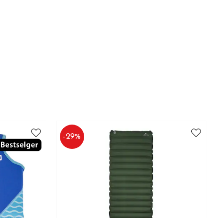
-
29
%