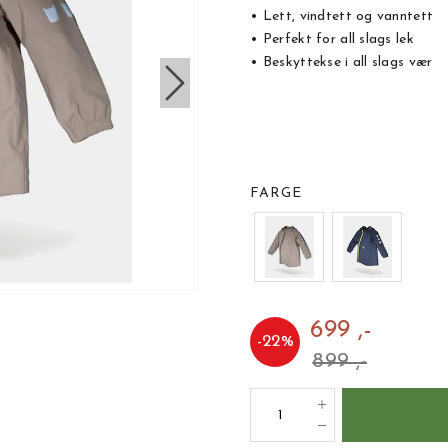
• Lett, vindtett og vanntett
• Perfekt for all slags lek
• Beskyttekse i all slags vær
FARGE
699 ,-
-
22
%
899 ,-