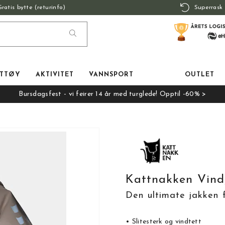
Gratis bytte (returinfo)
Superrask 
TTØY
AKTIVITET
VANNSPORT
OUTLET
Bursdagsfest - vi feirer 14 år med turglede! Opptil -60% >
Kattnakken Vind
Den ultimate jakken f
• Slitesterk og vindtett