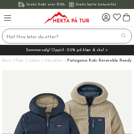
Gratis frakt over 1500,-
Gratis bytte (returinfo)
Sommersalg! Opptil -50% på klær & sko! >
Barn
Klær
Jakker
Vårjakker
Patagonia Kids Reversible Ready