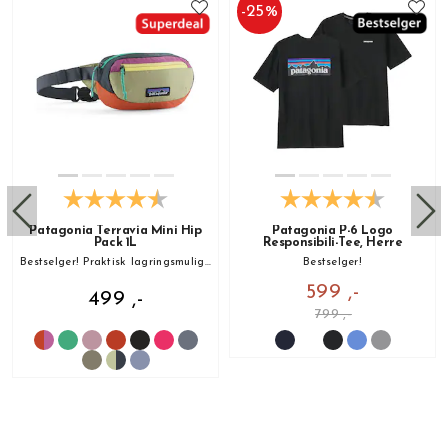
-
25
%
Patagonia Terravia Mini Hip
Patagonia P-6 Logo
Pack 1L
Responsibili-Tee, Herre
Bestselger! Praktisk lagringsmulighet på tur!
Bestselger!
599 ,-
499 ,-
799 ,-