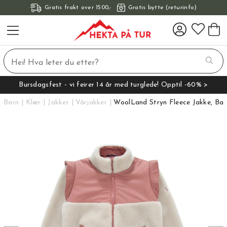
Gratis frakt over 1500,-
Gratis bytte (returinfo)
Bursdagsfest - vi feirer 14 år med turglede! Opptil -60% >
Barn
Klær
Jakker
Vårjakker
WoolLand Stryn Fleece Jakke, Bar