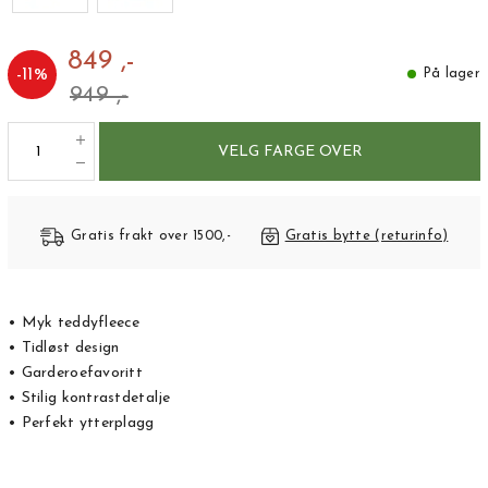
849 ,-
-
11
%
På lager
949 ,-
VELG FARGE OVER
Gratis frakt over 1500,-
Gratis bytte (returinfo)
• Myk teddyfleece
• Tidløst design
• Garderoefavoritt
• Stilig kontrastdetalje
• Perfekt ytterplagg