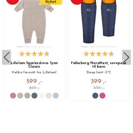
Lillelam Sparkedress Tynn
Falkeberg NovaNest, sovepose
Classic
til barn
Helårs favoritt fra Lillelam!
Sleep limit -3°C
599 ,-
399 ,-
899 ,-
599 ,-