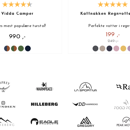
Vidda Camper
Kattnakken Regnvott
s mest populære turstol!
Perfekte votter i regn
199 ,-
990 ,-
249 ,-