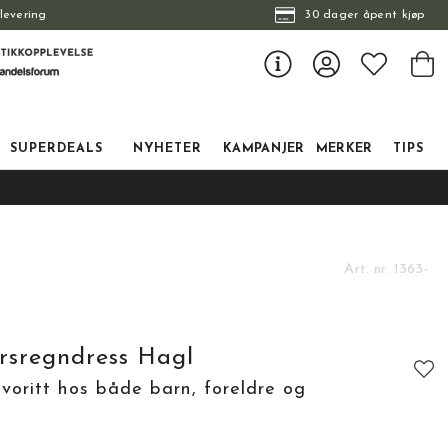
levering
30 dager åpent kjøp
SUPERDEALS
NYHETER
KAMPANJER
MERKER
TIPS
Art. nr.
1363-
rsregndress Hagl
avoritt hos både barn, foreldre og
tskarakter:
: