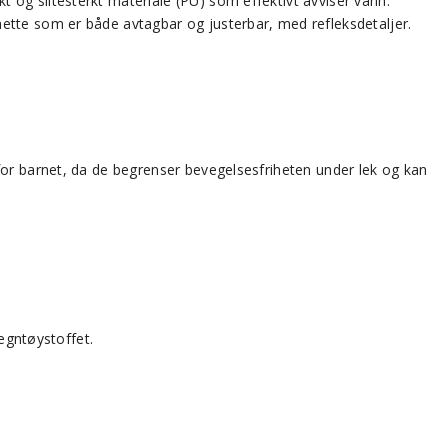
t og slitesterkt materiale (PU) som effektivt avviser vann.
ette som er både avtagbar og justerbar, med refleksdetaljer.
for barnet, da de begrenser bevegelsesfriheten under lek og kan
regntøystoffet.