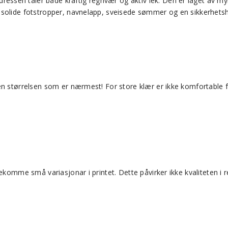
ressen tåler både kraftig regnvær og aktiv lek. Den er laget av myk
 solide fotstropper, navnelapp, sveisede sømmer og en sikkerhetsh
en størrelsen som er nærmest! For store klær er ikke komfortable 
ekomme små variasjonar i printet. Dette påvirker ikke kvaliteten i 