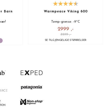
er Barn
Warmpeace Viking 600
vær!
Temp-grense: -9°C
2999 ,-
3599 ,-
SE TILGJENGELIGE STØRRELSER