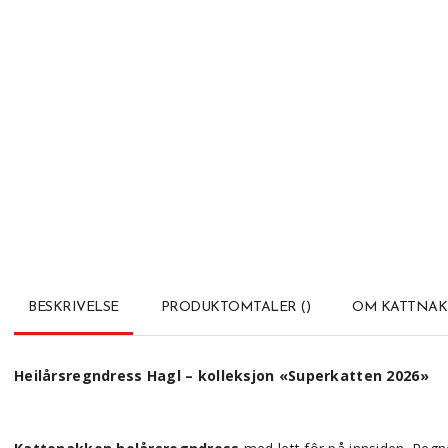
BESKRIVELSE
PRODUKTOMTALER
(
)
OM KATTNA
Heilårsregndress Hagl – kolleksjon «Superkatten 2026»