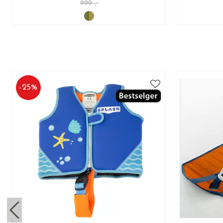
999 ,-
-
25
%