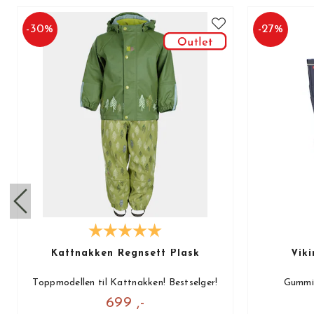
-
30
%
-
27
%
Kattnakken Regnsett Plask
Viki
Toppmodellen til Kattnakken! Bestselger!
Gummis
699 ,-