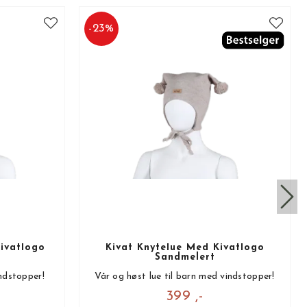
-
23
%
ivatlogo
Kivat Knytelue Med Kivatlogo
Sandmelert
ndstopper!
Vår og høst lue til barn med vindstopper!
399 ,-