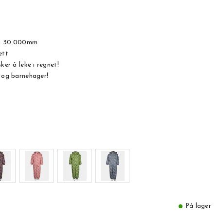
på 30.000mm
ett
ker å leke i regnet!
e og barnehager!
På lager