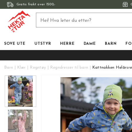
Gratis frakt over 1500,-
SOVE UTE
UTSTYR
HERRE
DAME
BARN
FO
Barn
Klær
Regntøy
Regndresser til barn
Kattnakken Helårsr