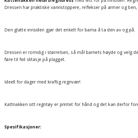
Kattenakken helårsregndress
med lett fôr på innsiden. Regnd
Dressen har praktiske vannstoppere, reflekser på armer og ben,
Den glatte innsiden gjør det enkelt for barna å ta den av og på.
Dressen er romslig i størrelsen, så mål barnets høyde og velg d
føre til feil slitasje på plagget.
Ideell for dager med kraftig regnvær!
Kattnakken sitt regntøy er printet for hånd og det kan derfor for
Spesifikasjoner: