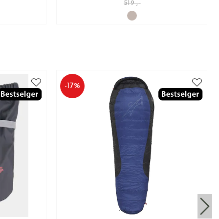
519 ,-
-
17
%