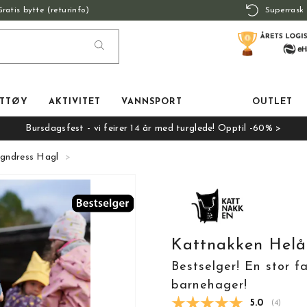
Gratis bytte (returinfo)
Superrask 
TTØY
AKTIVITET
VANNSPORT
OUTLET
Bursdagsfest - vi feirer 14 år med turglede! Opptil -60% >
egndress Hagl
Kattnakken Helå
Bestselger! En stor f
barnehager!
Gjennomsnit
5.0
(
stemmer
4
)