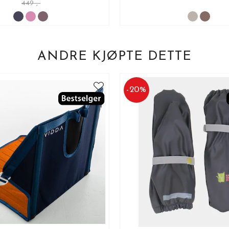
449 ,-
ANDRE KJØPTE DETTE
-
20
%