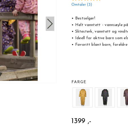
Omtaler (
3
)
• Bestselger!
• Helt vanntett - vannsøyle 
• Slitesterk, vanntett og vindt
• Ideell for aktive barn som els
• Favoritt blant barn, foreldr
FARGE
1399 ,-