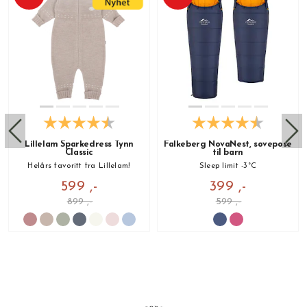
Lillelam Sparkedress Tynn
Falkeberg NovaNest, sovepose
Classic
til barn
Helårs favoritt fra Lillelam!
Sleep limit -3°C
599 ,-
399 ,-
899 ,-
599 ,-