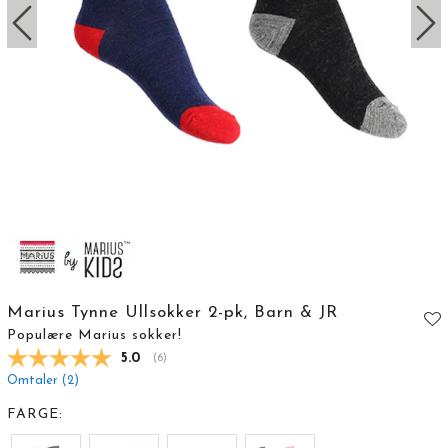
Marius Tynne Ullsokker 2-pk, Barn & JR
Populære Marius sokker!
Gjennomsnittskarakter:
5.0
(
stemmer:
6
)
Omtaler (
2
)
FARGE: