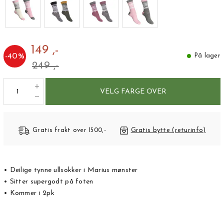
149 ,-
-
40
%
På lager
249 ,-
VELG FARGE OVER
Gratis frakt over 1500,-
Gratis bytte (returinfo)
• Deilige tynne ullsokker i Marius mønster
• Sitter supergodt på foten
• Kommer i 2pk