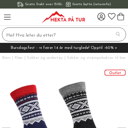
Gratis frakt over 1500,-
Gratis bytte (returinfo)
Bursdagsfest - vi feirer 14 år med turglede! Opptil -60% >
Barn
Klær
Sokker og undertøy
Sokker og strømpebukser til barn