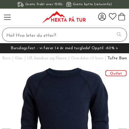
Gratis frakt over 1500,-
Gratis bytte (returinfo)
Bursdagsfest - vi feirer 14 år med turglede! Opptil -60% >
Barn
Klær
Ull, bambus og fleece
Overdeler til barn
Tufte Bamb