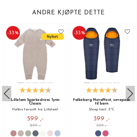
ANDRE KJØPTE DETTE
-
33
%
-
33
%
Lillelam Sparkedress Tynn
Falkeberg NovaNest, sovepose
Classic
til barn
Helårs favoritt fra Lillelam!
Sleep limit -3°C
599 ,-
399 ,-
899 ,-
599 ,-