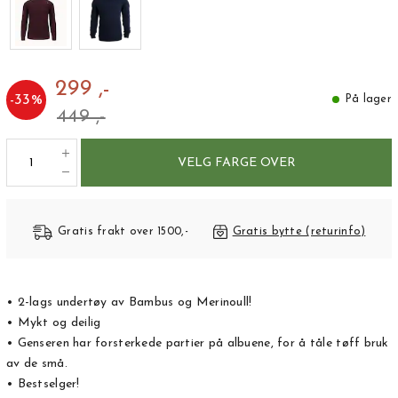
299 ,-
-
33
%
På lager
449 ,-
VELG FARGE OVER
Gratis frakt over 1500,-
Gratis bytte (returinfo)
• 2-lags undertøy av Bambus og Merinoull!
• Mykt og deilig
• Genseren har forsterkede partier på albuene, for å tåle tøff bruk
av de små.
• Bestselger!