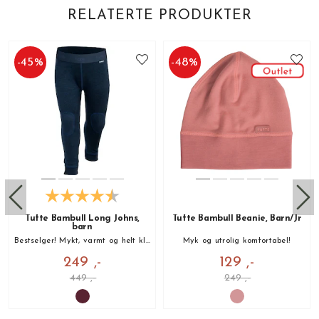
RELATERTE PRODUKTER
-
45
%
-
48
%
Tufte Bambull Long Johns,
Tufte Bambull Beanie, Barn/Jr
barn
Bestselger! Mykt, varmt og helt kløfritt!
Myk og utrolig komfortabel!
249 ,-
129 ,-
449 ,-
249 ,-