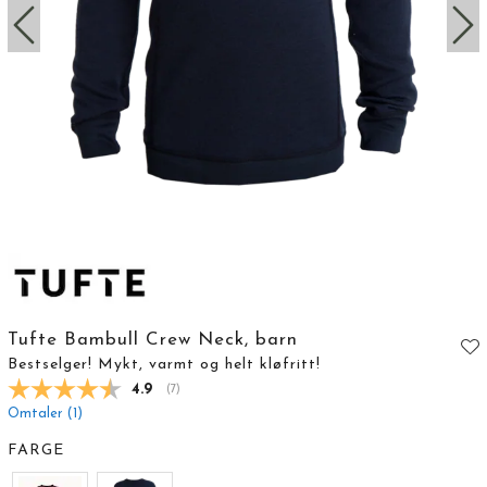
Tufte Bambull Crew Neck, barn
Bestselger! Mykt, varmt og helt kløfritt!
Gjennomsnittskarakter:
4.9
(
stemmer:
7
)
Omtaler (
1
)
FARGE