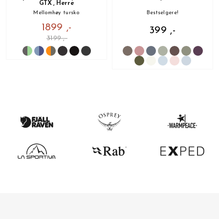
GTX , Herre
Mellomhøy tursko
Bestselgere!
1899 ,-
399 ,-
3199 ,-