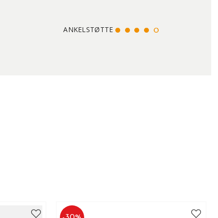
ANKELSTØTTE
-
30
%