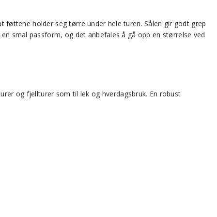
at føttene holder seg tørre under hele turen. Sålen gir godt grep
r en smal passform, og det anbefales å gå opp en størrelse ved
turer og fjellturer som til lek og hverdagsbruk. En robust