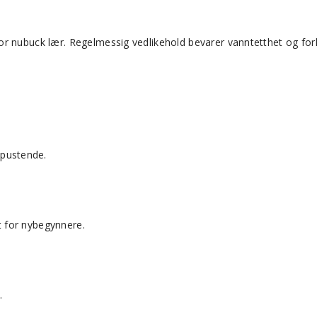
r nubuck lær. Regelmessig vedlikehold bevarer vanntetthet og forle
pustende.
dt for nybegynnere.
.