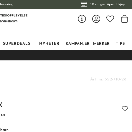
levering
30 dager åpent kjøp
SUPERDEALS
NYHETER
KAMPANJER
MERKER
TIPS
Art. nr.
552-710-28
X
ior
 barn