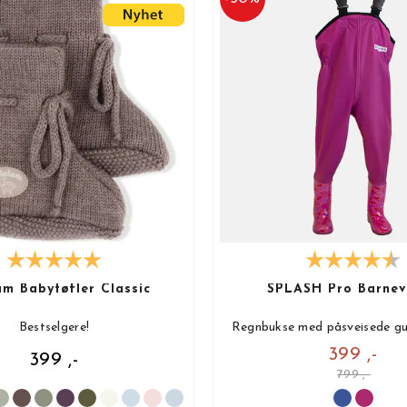
lam Babytøfler Classic
SPLASH Pro Barnev
Bestselgere!
Regnbukse med påsveisede gu
399 ,-
399 ,-
799 ,-