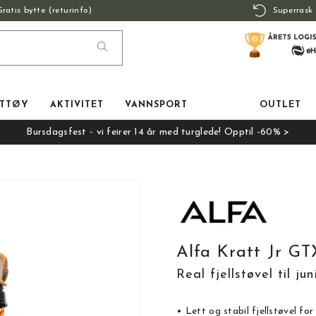
Gratis bytte (returinfo)
Superrask 
TTØY
AKTIVITET
VANNSPORT
OUTLET
Bursdagsfest - vi feirer 14 år med turglede! Opptil -60% >
Alfa Kratt Jr GT
Real fjellstøvel til jun
• Lett og stabil fjellstøvel for