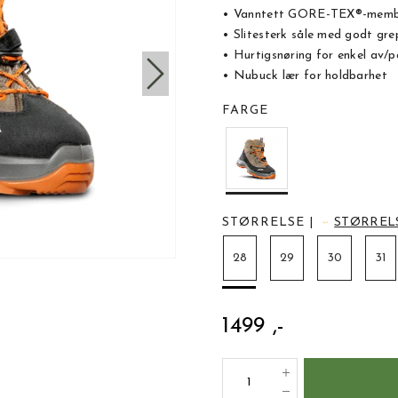
• Vanntett GORE-TEX®-memb
• Slitesterk såle med godt gre
• Hurtigsnøring for enkel av/p
• Nubuck lær for holdbarhet
FARGE
STØRRELSE
|
STØRREL
28
29
30
31
1499 ,-