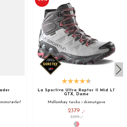
ader
La Sportiva Ultra Raptor II Mid LT
GTX, Dame
mmistøvler!
Mellomhøy tursko i skinnutgave
2379 ,-
3399 ,-