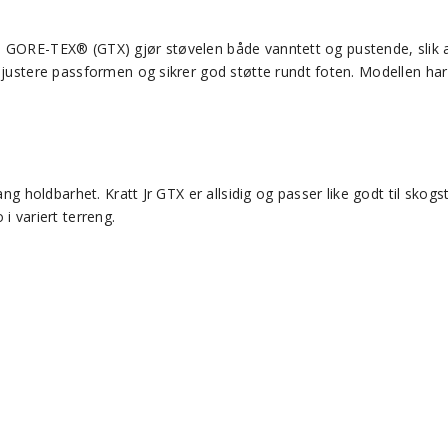
reng. GORE-TEX® (GTX) gjør støvelen både vanntett og pustende, slik 
å justere passformen og sikrer god støtte rundt foten. Modellen ha
ng holdbarhet. Kratt Jr GTX er allsidig og passer like godt til skogs
i variert terreng.