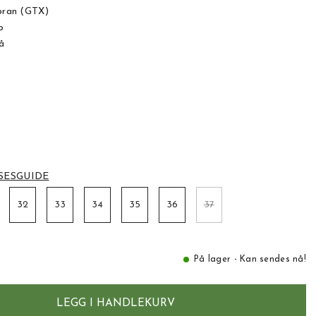
ran (GTX)
p
å
SESGUIDE
32
33
34
35
36
37
På lager - Kan sendes nå!
LEGG I HANDLEKURV