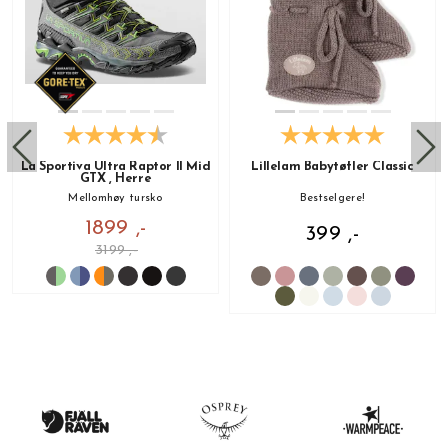
La Sportiva Ultra Raptor II Mid
Lillelam Babytøfler Classic
GTX , Herre
Mellomhøy tursko
Bestselgere!
1899 ,-
399 ,-
3199 ,-