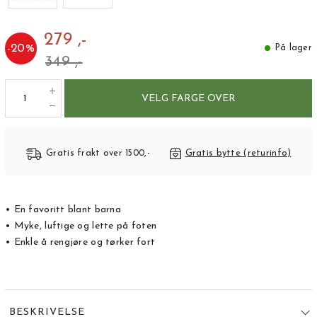
279 ,-
-
20
%
På lager
349 ,-
VELG FARGE OVER
Gratis frakt over 1500,-
Gratis bytte (returinfo)
• En favoritt blant barna
• Myke, luftige og lette på foten
• Enkle å rengjøre og tørker fort
BESKRIVELSE