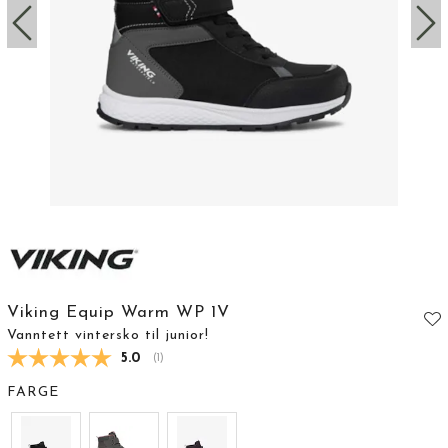
Viking Equip Warm WP 1V
Vanntett vintersko til junior!
Gjennomsnittskarakter:
5.0
(
stemmer:
1
)
FARGE