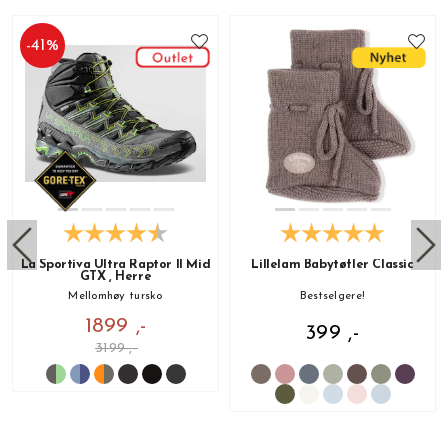
-
41
%
La Sportiva Ultra Raptor II Mid
Lillelam Babytøfler Classic
GTX , Herre
Mellomhøy tursko
Bestselgere!
1899 ,-
399 ,-
3199 ,-