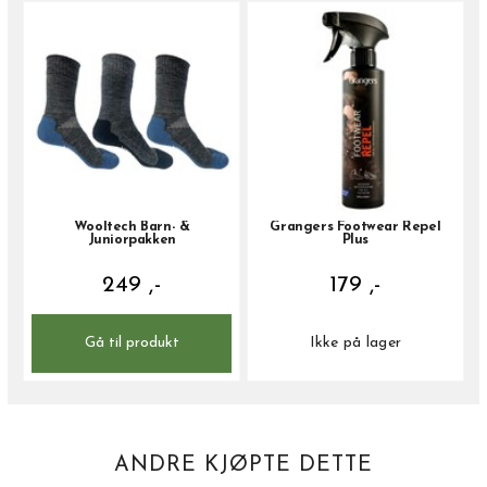
Wooltech Barn- &
Grangers Footwear Repel
Juniorpakken
Plus
249 ,-
179 ,-
Gå til produkt
Ikke på lager
ANDRE KJØPTE DETTE