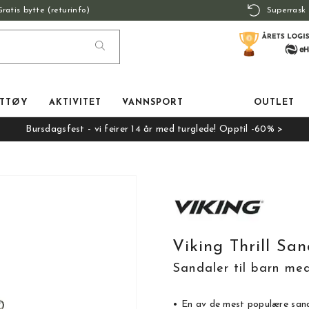
Gratis bytte (returinfo)
Superrask 
TTØY
AKTIVITET
VANNSPORT
OUTLET
Bursdagsfest - vi feirer 14 år med turglede! Opptil -60% >
Viking Thrill Sa
Sandaler til barn med
• En av de mest populære sand