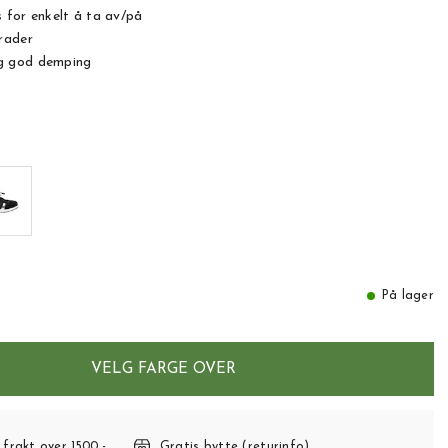
 for enkelt å ta av/på
rader
g god demping
På lager
VELG FARGE OVER
 frakt over 1500,-
Gratis bytte (returinfo)