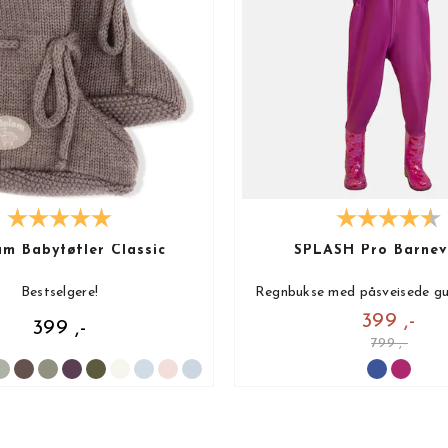
lam Babytøfler Classic
SPLASH Pro Barnev
Bestselgere!
Regnbukse med påsveisede gu
399 ,-
399 ,-
799 ,-