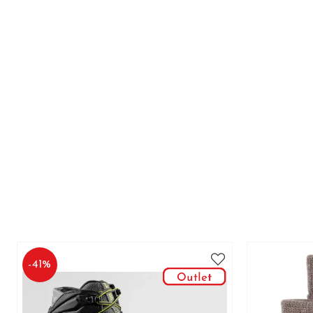
-
41
%