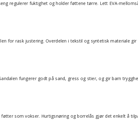
seng regulerer fuktighet og holder føttene tørre. Lett EVA-melloms
len for rask justering. Overdelen i tekstil og syntetisk materiale gi
er. Sandalen fungerer godt på sand, gress og stier, og gir barn tr
føtter som vokser. Hurtigsnøring og borrelås gjør det enkelt å ti