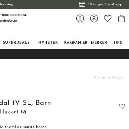
levering
30 dager åpent kjøp
SUPERDEALS
NYHETER
KAMPANJER
MERKER
TIPS
Art. nr.
3-55255
ndal 1V SL, Barn
 lukket tå
alene til de minste barna