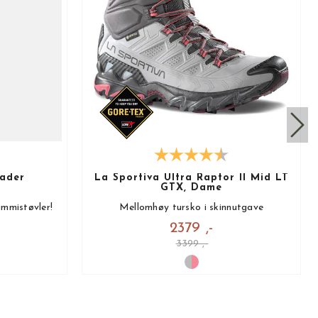
ader
La Sportiva Ultra Raptor II Mid LT
GTX, Dame
mmistøvler!
Mellomhøy tursko i skinnutgave
2379 ,-
3399 ,-