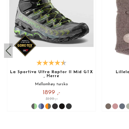
La Sportiva Ultra Raptor II Mid GTX
Lille
, Herre
Mellomhøy tursko
1899 ,-
3199 ,-