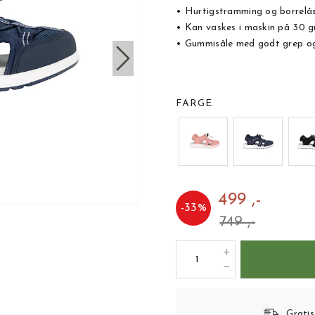
• Hurtigstramming og borrelås
• Kan vaskes i maskin på 30 g
• Gummisåle med godt grep o
FARGE
499 ,-
-
33
%
749 ,-
Gratis