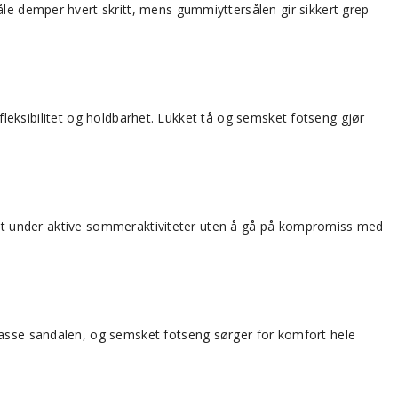
åle demper hvert skritt, mens gummiyttersålen gir sikkert grep
r fleksibilitet og holdbarhet. Lukket tå og semsket fotseng gjør
ygghet under aktive sommeraktiviteter uten å gå på kompromiss med
lpasse sandalen, og semsket fotseng sørger for komfort hele