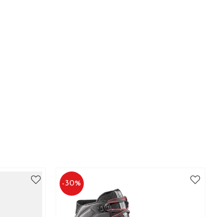
-
30
%