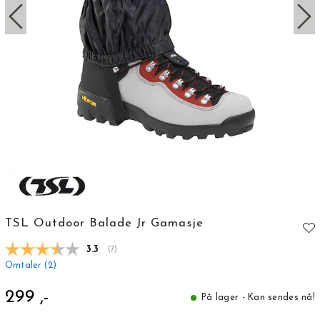
TSL Outdoor Balade Jr Gamasje
Gjennomsnittskarakter:
3.3
(
stemmer:
7
)
Omtaler (
2
)
299 ,-
På lager - Kan sendes nå!