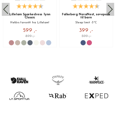
Lillelam Sparkedress Tynn
Falkeberg NovaNest, sovepose
Classic
til barn
Helårs favoritt fra Lillelam!
Sleep limit -3°C
599 ,-
399 ,-
899 ,-
599 ,-