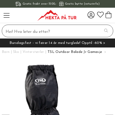
Gratis frakt over 1500,-
Gratis bytte (returinfo)
Bursdagsfest - vi feirer 14 år med turglede! Opptil -60% >
Barn
Sko
Vinterstøvler
TSL Outdoor Balade Jr Gamasje