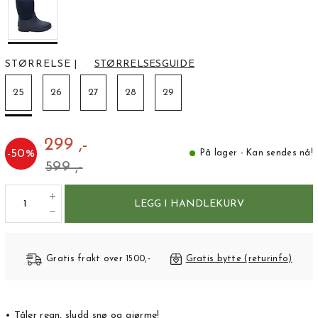
STØRRELSE
|
STØRRELSESGUIDE
25
26
27
28
29
299 ,-
-
50
%
På lager - Kan sendes nå!
599 ,-
LEGG I HANDLEKURV
Gratis frakt over 1500,-
Gratis bytte (returinfo)
• Tåler regn, sludd snø og gjørme!