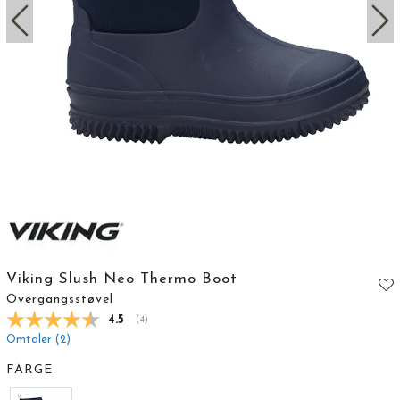
Viking Slush Neo Thermo Boot
Overgangsstøvel
Gjennomsnittskarakter:
4.5
(
stemmer:
4
)
Omtaler (
2
)
FARGE