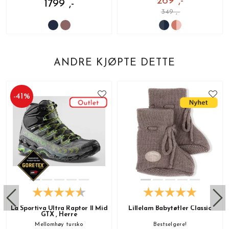
269 ,-
1799 ,-
349 ,-
ANDRE KJØPTE DETTE
-
41
%
La Sportiva Ultra Raptor II Mid
Lillelam Babytøfler Classic
GTX , Herre
Mellomhøy tursko
Bestselgere!