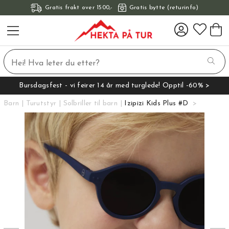
Gratis frakt over 1500,-
Gratis bytte (returinfo)
Bursdagsfest - vi feirer 14 år med turglede! Opptil -60% >
Barn
Turutstyr
Solbriller til barn
Izipizi Kids Plus #D