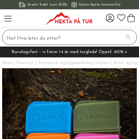
Gratis frakt over 1500,-
Gratis bytte (returinfo)
Bursdagsfest - vi feirer 14 år med turglede! Opptil -60% >
Barn
Turutstyr
Soveposer og liggeunderlag til barn
Sitte- og lig