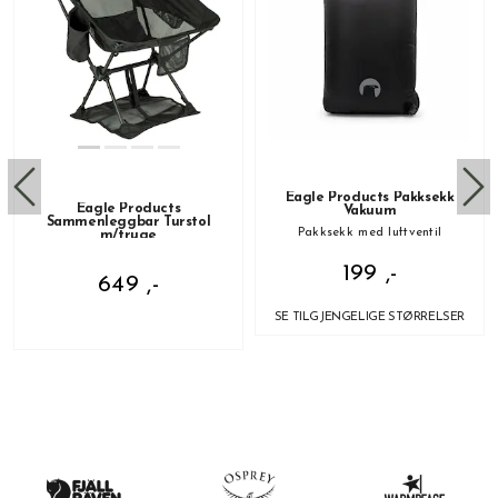
Eagle Products Pakksekk
Eagle Products
Vakuum
Sammenleggbar Turstol
Pakksekk med luftventil
m/truge
199 ,-
649 ,-
SE TILGJENGELIGE STØRRELSER