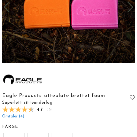
Eagle Products sitteplate brettet foam
Superlett sitteunderlag
Gjennomsnittskarakter:
4.7
(
stemmer:
16
)
Omtaler (
4
)
FARGE