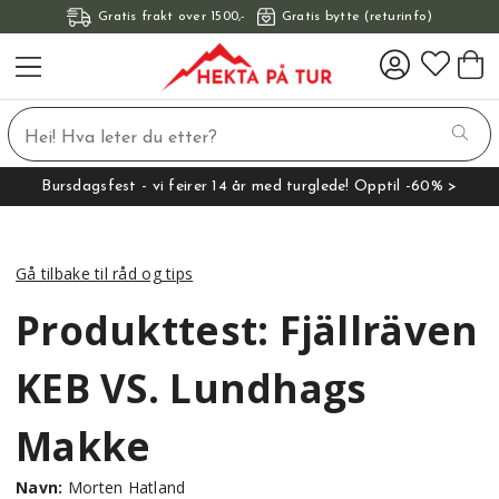
Gratis frakt over 1500,-
Gratis bytte (returinfo)
Bursdagsfest - vi feirer 14 år med turglede! Opptil -60% >
Gå tilbake til råd og tips
Produkttest: Fjällräven
KEB VS. Lundhags
Makke
Navn:
Morten Hatland