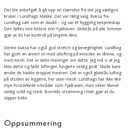
Det ble anbefgalt å gå opp en størrelse fra det jeg vanligvis
bruker i Lundhags Makke. Det var riktig valg. Buksa fra
Lundhag satt som et skudd – og var et hyggelig bekjentskap.
Den føltes noe lettere enn Fjällräven. Glidelås på alle lommer
gjør at du har kontroll på tingene dine.
Denne buksa har også god stretch og bevegelighet. Lundhag
har gjort en annen vri med utlufting på innsiden av lårene, og
med mesh. Det er delte meninger om dette. Jeg må si at jeg
likte dette og følte luftingen fungerte veldig godt. Skulle bare
ønske de hadde droppet meshen. Det er også glidelås-lufting
på utsiden av leggene, her uten mesh. Lundhags har ikke like
mye forsterkede områder som Fjällräven, men virker likevel
veldig solid og sterk. Borrelås-stramming i livet gjør at du
slipper belte.
Oppsummering