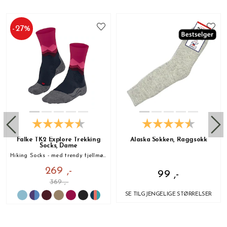
-
27
%
Falke TK2 Explore Trekking
Alaska Sokken, Raggsokk
Socks, Dame
Hiking Socks - med trendy fjellmønster!
269 ,-
99 ,-
369 ,-
SE TILGJENGELIGE STØRRELSER