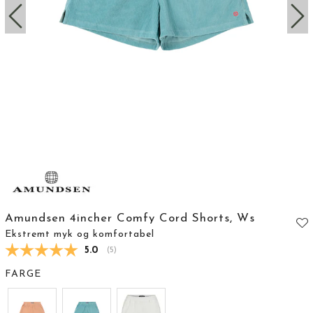
Amundsen 4incher Comfy Cord Shorts, Ws
Ekstremt myk og komfortabel
Gjennomsnittskarakter:
5.0
(
stemmer:
5
)
FARGE