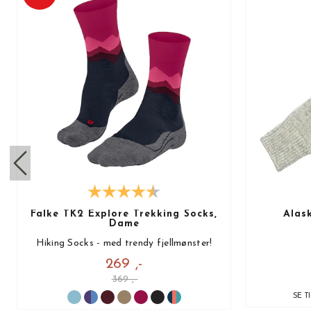
Falke TK2 Explore Trekking Socks,
Alas
Dame
Hiking Socks - med trendy fjellmønster!
269 ,-
369 ,-
SE T