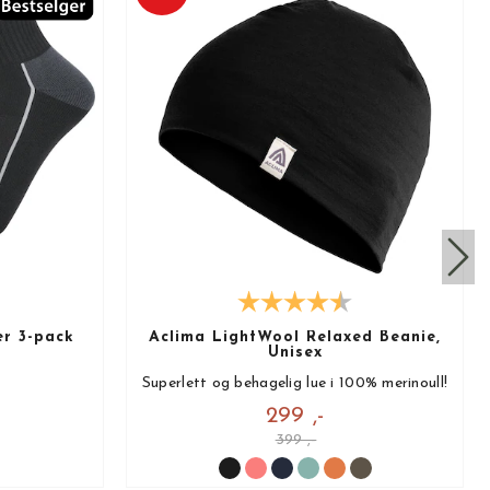
r 3-pack
Aclima LightWool Relaxed Beanie,
Unisex
Superlett og behagelig lue i 100% merinoull!
299 ,-
399 ,-