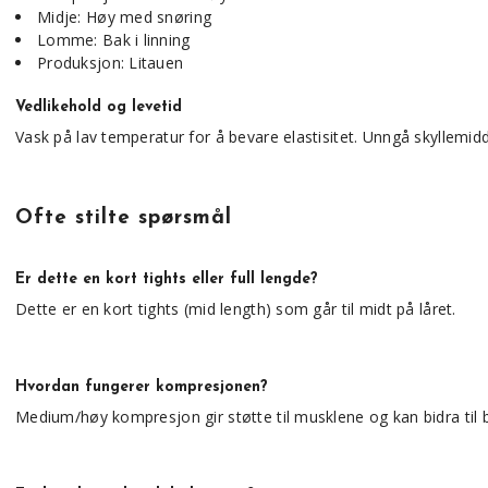
Midje: Høy med snøring
Lomme: Bak i linning
Produksjon: Litauen
Vedlikehold og levetid
Vask på lav temperatur for å bevare elastisitet. Unngå skyllemid
Ofte stilte spørsmål
Er dette en kort tights eller full lengde?
Dette er en kort tights (mid length) som går til midt på låret.
Hvordan fungerer kompresjonen?
Medium/høy kompresjon gir støtte til musklene og kan bidra til b