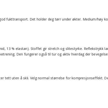
d fukttransport. Det holder deg tørr under økter. Medium/høy kompr
id, 13 % elastan). Stoffet gir stretch og slitestyrke. Reflekstrykk 
rketrening. Den fungerer også til tur og aktiv hverdag der bevegelses
er tett uten å skli. Velg normal størrelse for kompresjonseffekt. 