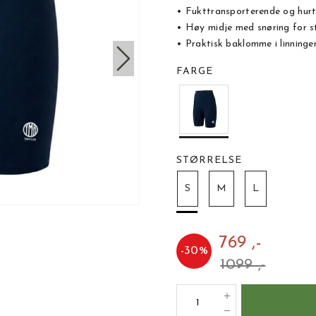
• Fukttransporterende og hurt
• Høy midje med snøring for s
• Praktisk baklomme i linninge
FARGE
STØRRELSE
S
M
L
769 ,-
-
30
%
1099 ,-