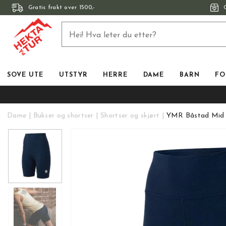
Gratis frakt over 1500,-
SOVE UTE
UTSTYR
HERRE
DAME
BARN
FO
Dame
Bukser og shortser
Shortser og skjørt
YMR Båstad Mid 