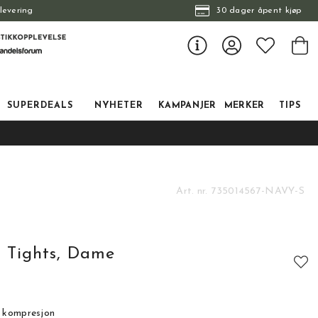
levering
30 dager åpent kjøp
SUPERDEALS
NYHETER
KAMPANJER
MERKER
TIPS
Art. nr.
735014567-NAVY-S
 Tights, Dame
 kompresjon