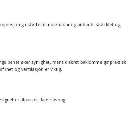
esjon gir støtte til muskulatur og bidrar til stabilitet og
langs benet øker synlighet, mens diskret baklomme gir praktisk
frihet og ventilasjon er viktig.
Designet er tilpasset damefasong.