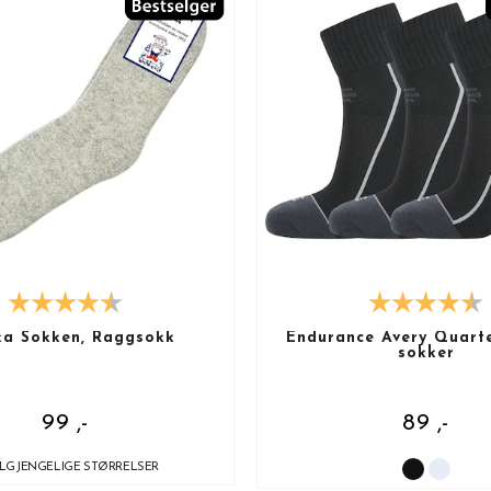
ka Sokken, Raggsokk
Endurance Avery Quarte
sokker
99 ,-
89 ,-
ILGJENGELIGE STØRRELSER