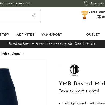
Gratis bytte (returinfo)
Superrask 
TTØY
AKTIVITET
VANNSPORT
OUTLET
Bursdagsfest - vi feirer 14 år med turglede! Opptil -60% >
Tights, Dame
YMR Båstad Mid
Teknisk kort tights!
• Kort tights med medium/høy