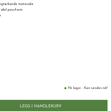
igtørkende materiale
tabil passform
n
På lager - Kan sendes nå!
LEGG I HANDLEKURV