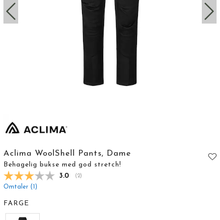
Aclima WoolShell Pants, Dame
Behagelig bukse med god stretch!
Gjennomsnittskarakter:
3.0
(
stemmer:
2
)
Omtaler (
1
)
FARGE