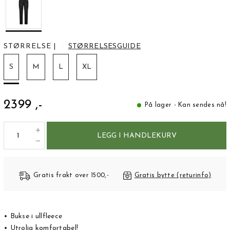
STØRRELSE
|
STØRRELSESGUIDE
S
M
L
XL
2399 ,-
På lager - Kan sendes nå!
LEGG I HANDLEKURV
Gratis frakt over 1500,-
Gratis bytte (returinfo)
• Bukse i ullfleece
• Utrolig komfortabel!