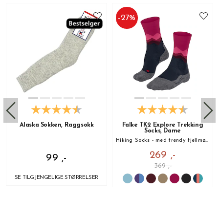
-
27
%
Alaska Sokken, Raggsokk
Falke TK2 Explore Trekking
Socks, Dame
Hiking Socks - med trendy fjellmønster!
269 ,-
99 ,-
369 ,-
SE TILGJENGELIGE STØRRELSER