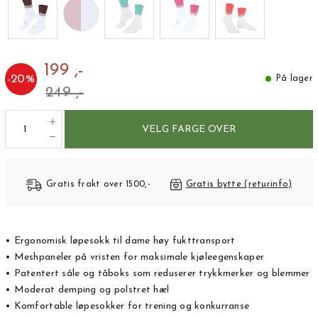
199 ,-
-
20
%
På lager
249 ,-
VELG FARGE OVER
Gratis frakt over 1500,-
Gratis bytte (returinfo)
• Ergonomisk løpesokk til dame høy fukttransport
• Meshpaneler på vristen for maksimale kjøleegenskaper
• Patentert såle og tåboks som reduserer trykkmerker og blemmer
• Moderat demping og polstret hæl
• Komfortable løpesokker for trening og konkurranse