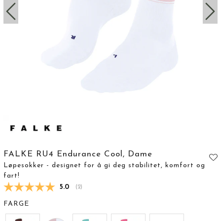
FALKE RU4 Endurance Cool, Dame
Løpesokker - designet for å gi deg stabilitet, komfort og
fart!
Gjennomsnittskarakter:
5.0
(
stemmer:
2
)
FARGE