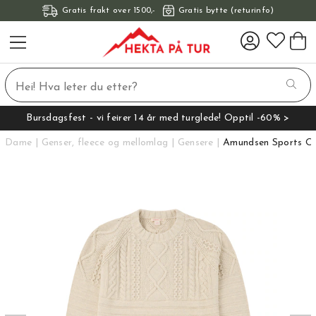
Gratis frakt over 1500,-
Gratis bytte (returinfo)
Bursdagsfest - vi feirer 14 år med turglede! Opptil -60% >
Dame
Genser, fleece og mellomlag
Gensere
Amundsen Sports Ol