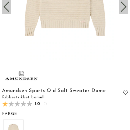
Amundsen Sports Old Salt Sweater Dame
Ribbestrikket bomull
Gjennomsnittskarakter:
1.0
(
stemmer:
1
)
FARGE