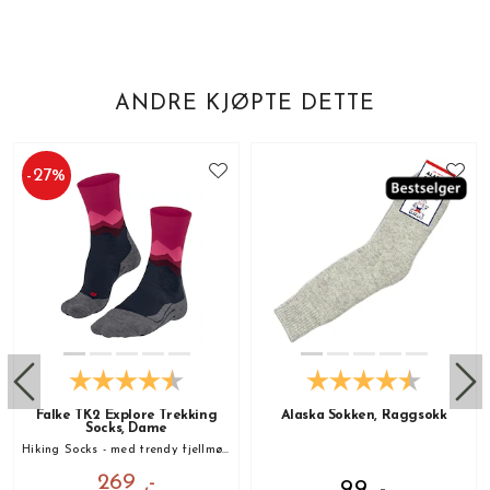
ANDRE KJØPTE DETTE
-
27
%
Falke TK2 Explore Trekking
Alaska Sokken, Raggsokk
Socks, Dame
Hiking Socks - med trendy fjellmønster!
269 ,-
99 ,-