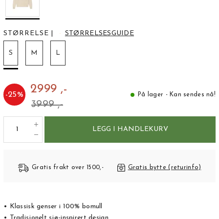
STØRRELSE
|
STØRRELSESGUIDE
S
M
L
2999 ,-
-
25
%
På lager - Kan sendes nå!
3999 ,-
LEGG I HANDLEKURV
Gratis frakt over 1500,-
Gratis bytte (returinfo)
• Klassisk genser i 100% bomull
• Tradisjonelt sjø-inspirert design