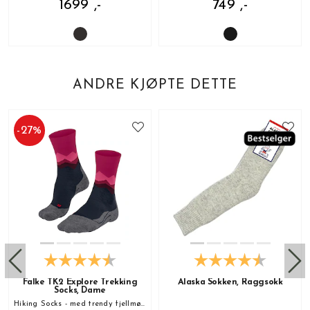
1699 ,-
749 ,-
ANDRE KJØPTE DETTE
-
27
%
Falke TK2 Explore Trekking
Alaska Sokken, Raggsokk
Socks, Dame
Hiking Socks - med trendy fjellmønster!