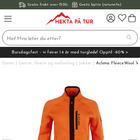
Gratis frakt over 1500,-
Gratis bytte (returinfo)
Bursdagsfest - vi feirer 14 år med turglede! Opptil -60% >
Dame
Genser, fleece og mellomlag
Jakker
Aclima FleeceWool V