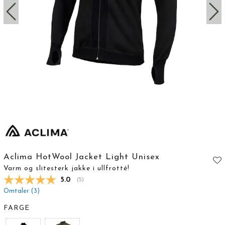
Aclima HotWool Jacket Light Unisex
Varm og slitesterk jakke i ullfrotté!
Gjennomsnittskarakter:
5.0
(
stemmer:
5
)
Omtaler (
3
)
FARGE