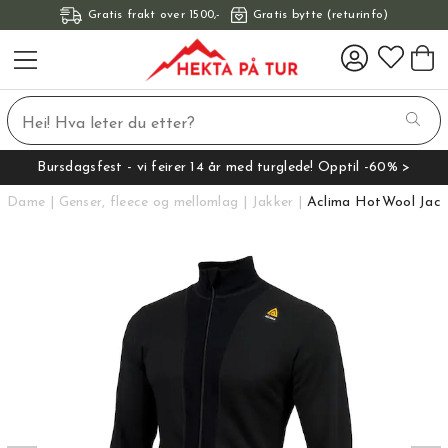
Gratis frakt over 1500,-
Gratis bytte (returinfo)
Bursdagsfest - vi feirer 14 år med turglede! Opptil -60% >
Dame
Genser, fleece og mellomlag
Jakker
Aclima HotWool Jacke