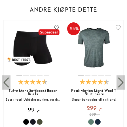
ANDRE KJØPTE DETTE
-
25
%
Tufte Mens Softboost Boxer
Peak Motion Light Wool T-
Briefs
Shirt, herre
Best i test! Uslåelig mykhet, og din nye favoritt!
Super behagelig ull t-skjorte!
299 ,-
199 ,-
399 ,-