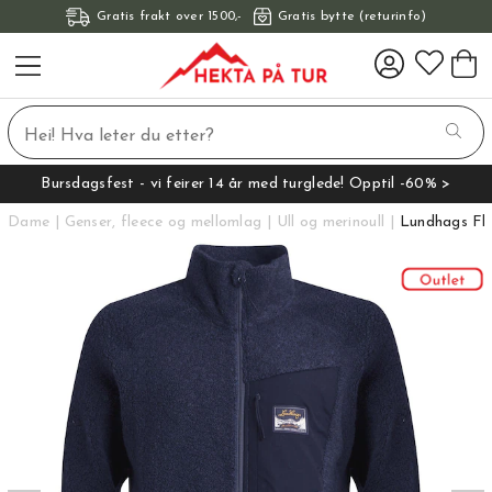
Gratis frakt over 1500,-
Gratis bytte (returinfo)
Bursdagsfest - vi feirer 14 år med turglede! Opptil -60% >
Dame
Genser, fleece og mellomlag
Ull og merinoull
Lundhags Fl