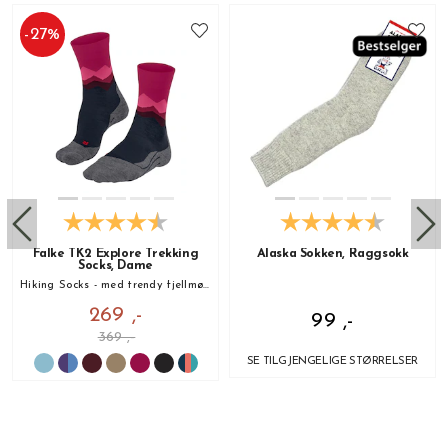
-
27
%
Falke TK2 Explore Trekking
Alaska Sokken, Raggsokk
Socks, Dame
Hiking Socks - med trendy fjellmønster!
269 ,-
99 ,-
369 ,-
SE TILGJENGELIGE STØRRELSER