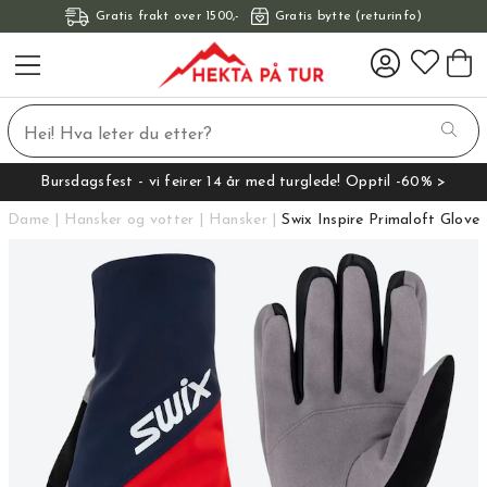
Gratis frakt over 1500,-
Gratis bytte (returinfo)
Bursdagsfest - vi feirer 14 år med turglede! Opptil -60% >
Dame
Hansker og votter
Hansker
Swix Inspire Primaloft Glove