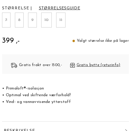
STØRRELSE
|
STØRRELSESGUIDE
7
8
9
10
11
399 ,-
Valgt størrelse ikke på lager
Gratis frakt over 1500,-
Gratis bytte (returinfo)
• Primaloft®-isolasjon
• Optimal ved skiftende værforhold!
• Vind- og vannavvisende ytterstoff
BESKRIVELSE