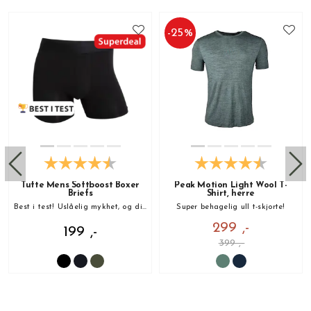
-
25
%
Tufte Mens Softboost Boxer
Peak Motion Light Wool T-
Briefs
Shirt, herre
Best i test! Uslåelig mykhet, og din nye favoritt!
Super behagelig ull t-skjorte!
299 ,-
199 ,-
399 ,-