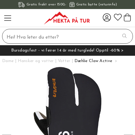
Gratis frakt over 1500,-
Gratis bytte (returinfo)
Bursdagsfest - vi feirer 14 år med turglede! Opptil -60% >
Dame
Hansker og votter
Votter
Dæhlie Claw Active