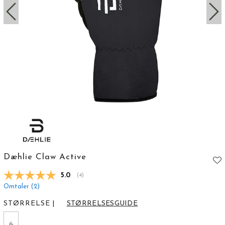
Dæhlie Claw Active
Gjennomsnittskarakter:
5.0
(
stemmer:
4
)
Omtaler (
2
)
STØRRELSE
|
STØRRELSESGUIDE
6