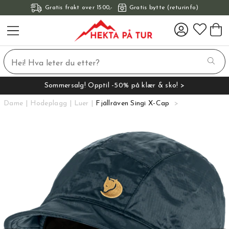
Gratis frakt over 1500,-
Gratis bytte (returinfo)
Sommersalg! Opptil -50% på klær & sko! >
Dame
Hodeplagg
Luer
Fjällräven Singi X-Cap