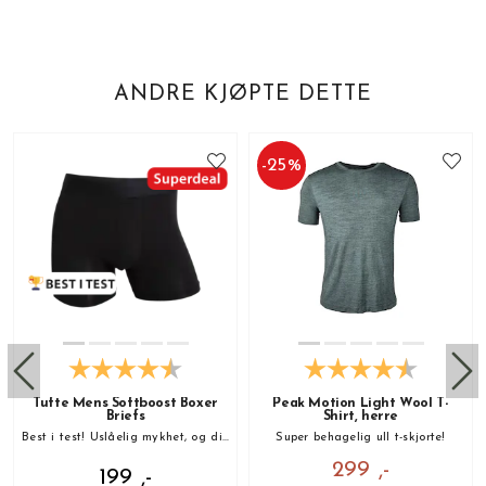
ANDRE KJØPTE DETTE
-
25
%
Tufte Mens Softboost Boxer
Peak Motion Light Wool T-
Briefs
Shirt, herre
Best i test! Uslåelig mykhet, og din nye favoritt!
Super behagelig ull t-skjorte!
299 ,-
199 ,-