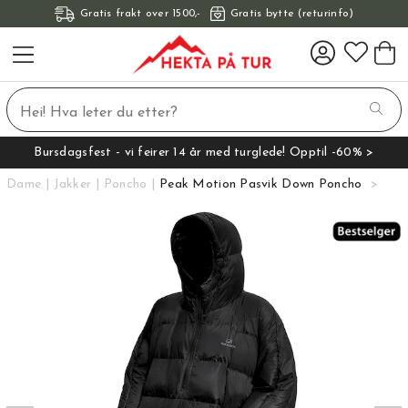
Gratis frakt over 1500,-
Gratis bytte (returinfo)
Bursdagsfest - vi feirer 14 år med turglede! Opptil -60% >
Dame
Jakker
Poncho
Peak Motion Pasvik Down Poncho