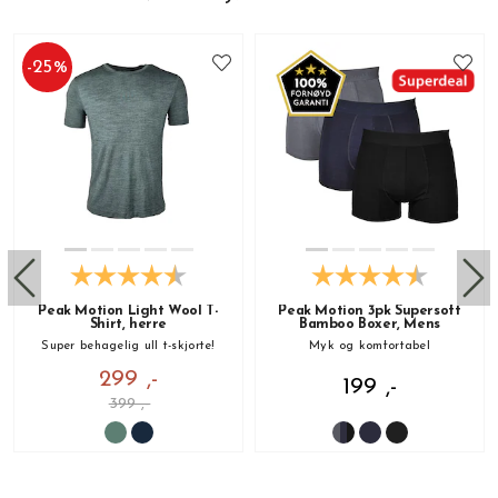
-
25
%
Peak Motion Light Wool T-
Peak Motion 3pk Supersoft
Shirt, herre
Bamboo Boxer, Mens
Super behagelig ull t-skjorte!
Myk og komfortabel
299 ,-
199 ,-
399 ,-