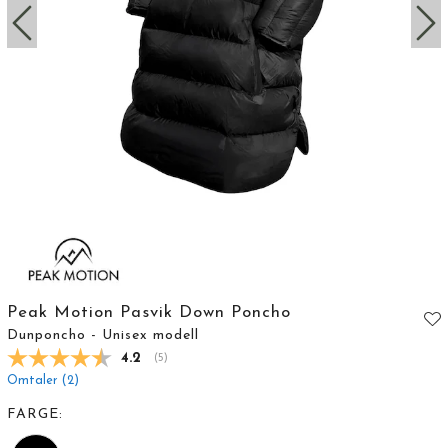
Peak Motion Pasvik Down Poncho
Dunponcho - Unisex modell
Gjennomsnittskarakter:
4.2
(
stemmer:
5
)
Omtaler (
2
)
FARGE: