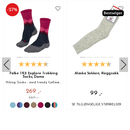
-
27
%
Falke TK2 Explore Trekking
Alaska Sokken, Raggsokk
Socks, Dame
Hiking Socks - med trendy fjellmønster!
269 ,-
99 ,-
369 ,-
SE TILGJENGELIGE STØRRELSER