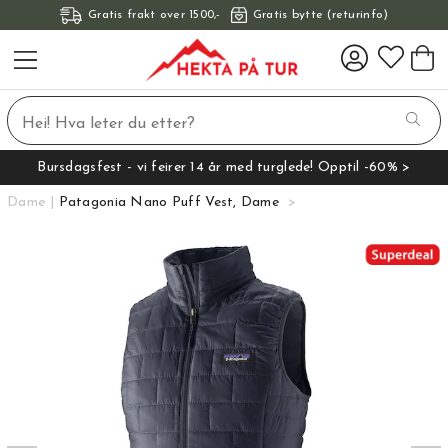
Gratis frakt over 1500,-
Gratis bytte (returinfo)
Bursdagsfest - vi feirer 14 år med turglede! Opptil -60% >
Dame
Patagonia Nano Puff Vest, Dame