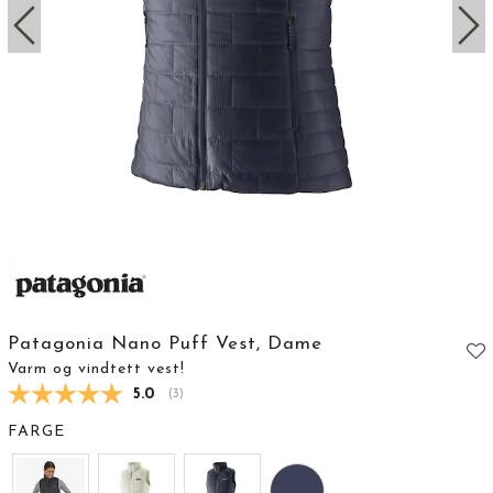
Patagonia Nano Puff Vest, Dame
Varm og vindtett vest!
Gjennomsnittskarakter:
5.0
(
stemmer:
3
)
FARGE