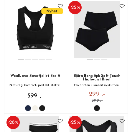
-
25
%
WoolLand Sandfjellet Bra 2
Björn Borg 2pk Soft Touch
Highwaist Brief
Naturlig komfort, perfekt støtte!
Favoritten i undertøyskuffen!
299 ,-
599 ,-
399 ,-
-
28
%
-
25
%