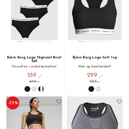
Björn Borg Logo Higwaist Brief
Björn Borg Logo Soft Top
3pk
Favoritten i undertøyskuffen!
Myk og komfortabel!
359 ,-
299 ,-
499 ,-
399 ,-
-
33
%