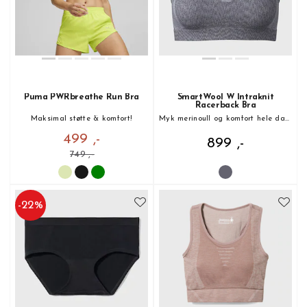
Puma PWRbreathe Run Bra
SmartWool W Intraknit
Racerback Bra
Maksimal støtte & komfort!
Myk merinoull og komfort hele dagen
499 ,-
899 ,-
749 ,-
-
22
%