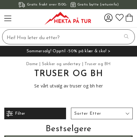
Gratis frakt over 1500,-
Gratis bytte (returinfo)
Sommersalg! Opptil -50% på klær & sko! >
Dame
Sokker og undertøy
Truser og BH
TRUSER OG BH
Se vårt utvalg av truser og bh her
Filter
Sorter Etter
Bestselgere