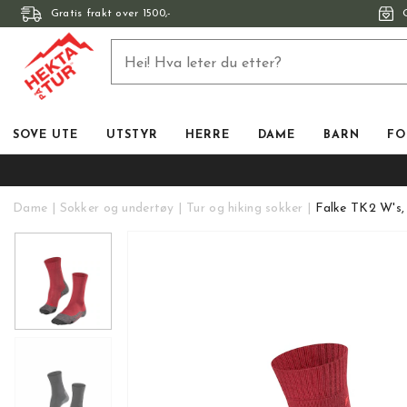
Gratis frakt over 1500,-
SOVE UTE
UTSTYR
HERRE
DAME
BARN
FO
Dame
Sokker og undertøy
Tur og hiking sokker
Falke TK2 W's,