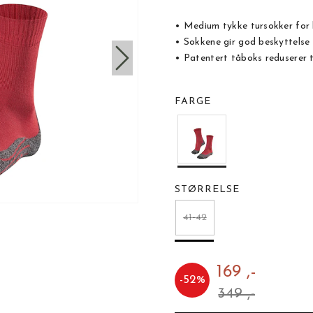
• Medium tykke tursokker for 
• Sokkene gir god beskyttelse
• Patentert tåboks reduserer
FARGE
STØRRELSE
41-42
169 ,-
-
52
%
349 ,-