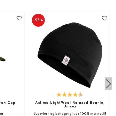
-
25
%
ton Cap
Aclima LightWool Relaxed Beanie,
Unisex
bar
Superlett og behagelig lue i 100% merinoull!