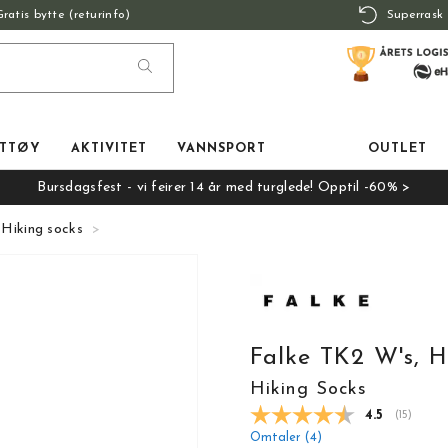
Gratis bytte (returinfo)
Superrask 
TTØY
AKTIVITET
VANNSPORT
OUTLET
Bursdagsfest - vi feirer 14 år med turglede! Opptil -60% >
 Hiking socks
Falke TK2 W's, H
Hiking Socks
Gjennomsnit
4.5
(
stemmer:
15
)
Omtaler (
4
)