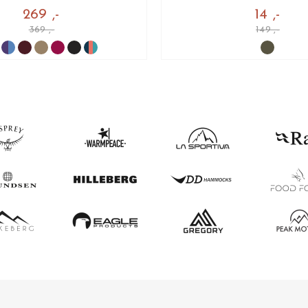
269 ,-
14 ,-
369 ,-
149 ,-