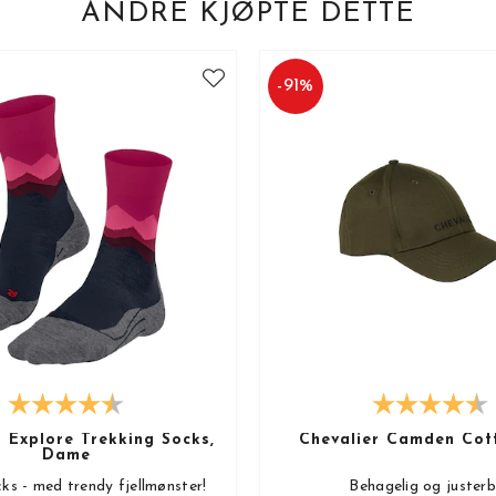
ANDRE KJØPTE DETTE
-
91
%
 Explore Trekking Socks,
Chevalier Camden Cot
Dame
ks - med trendy fjellmønster!
Behagelig og juster