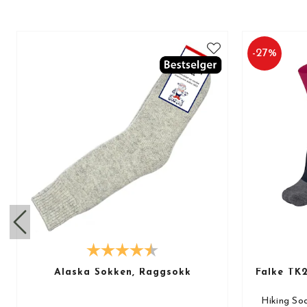
-
27
%
Alaska Sokken, Raggsokk
Falke TK2
Hiking Soc