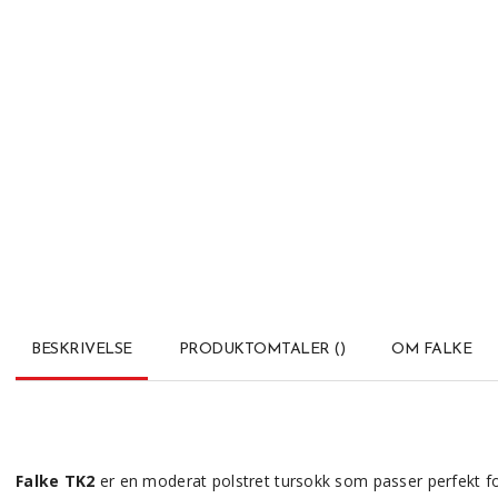
BESKRIVELSE
PRODUKTOMTALER
(
)
OM FALKE
Falke TK2
er en moderat polstret tursokk som passer perfekt for v