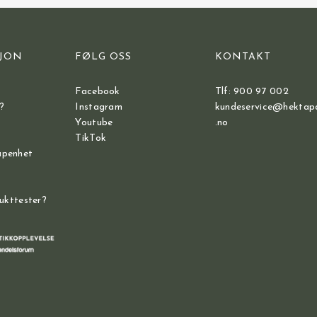
JON
FØLG OSS
KONTAKT
Facebook
Tlf: 900 97 002
?
Instagram
kundeservice@hektap
Youtube
.no
TikTok
åpenhet
dukttester?