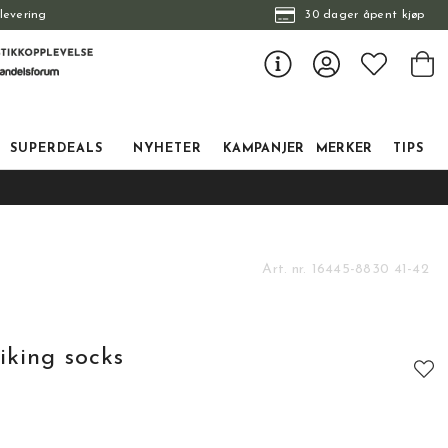
levering
30 dager åpent kjøp
SUPERDEALS
NYHETER
KAMPANJER
MERKER
TIPS
Art. nr.
16445-8830 41-42
iking socks
tskarakter: