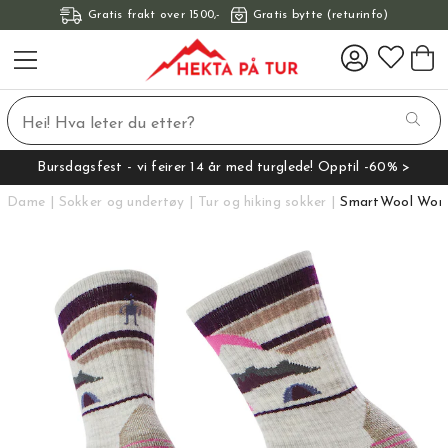
Gratis frakt over 1500,-
Gratis bytte (returinfo)
Bursdagsfest - vi feirer 14 år med turglede! Opptil -60% >
Dame
Sokker og undertøy
Tur og hiking sokker
SmartWool Wome