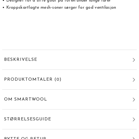
• Designet for å sitte godt på foten under lange turer
• Kroppskartlagte mesh-soner sørger for god ventilasjon
BESKRIVELSE
PRODUKTOMTALER
(
0
)
OM SMARTWOOL
STØRRELSESGUIDE