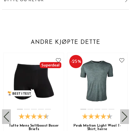
BYTTE OG RETUR
ANDRE KJØPTE DETTE
-
25
%
Tufte Mens Softboost Boxer
Peak Motion Light Wool T-
Briefs
Shirt, herre