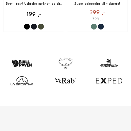
Best i test! Uslåelig mykhet, og din nye favoritt!
Super behagelig ull t-skjorte!
299 ,-
199 ,-
399 ,-