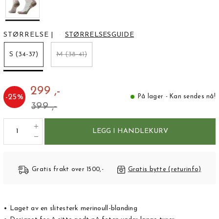
STØRRELSE
|
STØRRELSESGUIDE
S (34-37)
M (38-41)
299 ,-
-
25
%
På lager - Kan sendes nå!
399 ,-
LEGG I HANDLEKURV
Gratis frakt over 1500,-
Gratis bytte (returinfo)
• Laget av en slitesterk merinoull-blanding