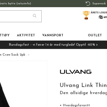
Gratis bytte (returinfo)
Superrask 
TTØY
AKTIVITET
VANNSPORT
OUTLET
Bursdagsfest - vi feirer 14 år med turglede! Opptil -60% >
in Crew Sock 2pk
Ulvang Link Thi
Den allsidige hverdag
• Hverdagsfavoritt