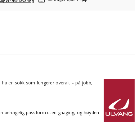
30 dager åpent kjøp
Superrask levering
il ha en sokk som fungerer overalt – på jobb,
ir en behagelig passform uten gnaging, og høyden