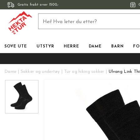
Gratis frakt over 1500,-
SOVE UTE
UTSTYR
HERRE
DAME
BARN
FO
Dame
Sokker og undertøy
Tur og hiking sokker
Ulvang Link Th