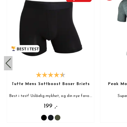
Tufte Mens Softboost Boxer Briefs
Peak Mot
Best i test! Uslåelig mykhet, og din nye favoritt!
Super
199 ,-