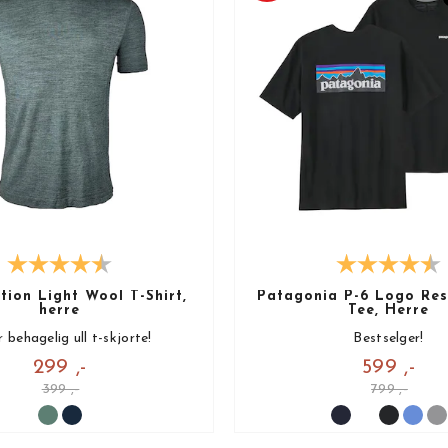
ion Light Wool T-Shirt,
Patagonia P-6 Logo Resp
herre
Tee, Herre
 behagelig ull t-skjorte!
Bestselger!
299 ,-
599 ,-
399 ,-
799 ,-