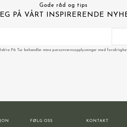
Gode råd og tips
EG PÅ VÅRT INSPIRERENDE NYH
Hekta På Tur behandler mine personvernsopplysninger med forsiktighet 
JON
FØLG OSS
KONTAKT