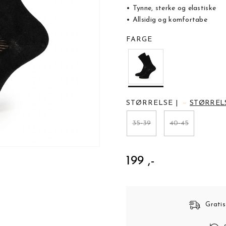
• Tynne, sterke og elastiske
• Allsidig og komfortabe
FARGE
STØRRELSE
|
STØRREL
35-39
40-45
199 ,-
Gratis