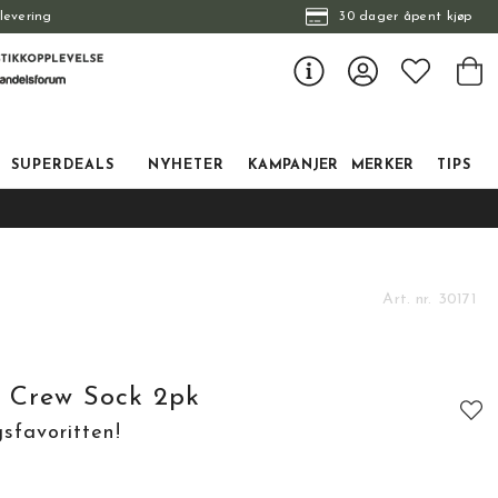
levering
30 dager åpent kjøp
SUPERDEALS
NYHETER
KAMPANJER
MERKER
TIPS
Art. nr.
30171
n Crew Sock 2pk
sfavoritten!