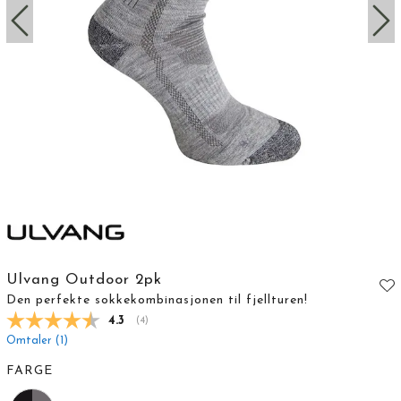
Ulvang Outdoor 2pk
Den perfekte sokkekombinasjonen til fjellturen!
Gjennomsnittskarakter:
4.3
(
stemmer:
4
)
Omtaler (
1
)
FARGE