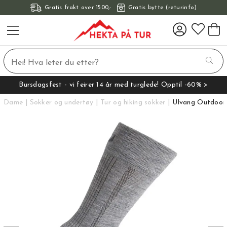
Gratis frakt over 1500,-
Gratis bytte (returinfo)
Bursdagsfest - vi feirer 14 år med turglede! Opptil -60% >
Dame
Sokker og undertøy
Tur og hiking sokker
Ulvang Outdoor