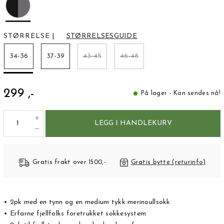
STØRRELSE
|
STØRRELSESGUIDE
34-36
37-39
43-45
46-48
299 ,-
På lager - Kan sendes nå!
LEGG I HANDLEKURV
Gratis frakt over 1500,-
Gratis bytte (returinfo)
• 2pk med en tynn og en medium tykk merinoullsokk
• Erfarne fjellfolks foretrukket sokkesystem