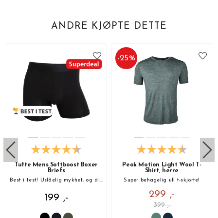
ANDRE KJØPTE DETTE
-
25
%
Tufte Mens Softboost Boxer
Peak Motion Light Wool T-
Briefs
Shirt, herre
Best i test! Uslåelig mykhet, og din nye favoritt!
Super behagelig ull t-skjorte!
299 ,-
199 ,-
399 ,-