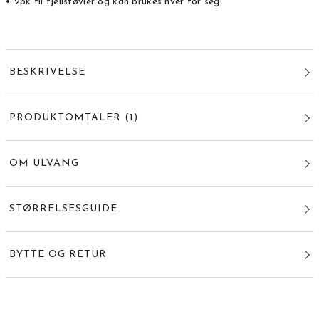
• 2pk til fjellstøvler og kan brukes hver for seg
BESKRIVELSE
PRODUKTOMTALER
(
1
)
OM ULVANG
STØRRELSESGUIDE
BYTTE OG RETUR