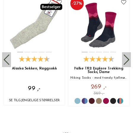
-
27
%
Alaska Sokken, Raggsokk
Falke TK2 Explore Trekking
Socks, Dame
Hiking Socks - med trendy fjellmønster!
269 ,-
99 ,-
369 ,-
SE TILGJENGELIGE STØRRELSER