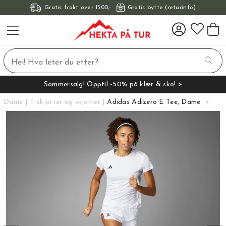
Gratis frakt over 1500,-
Gratis bytte (returinfo)
Sommersalg! Opptil -50% på klær & sko! >
Dame
T-skjorter og skjorter
Adidas Adizero E Tee, Dame