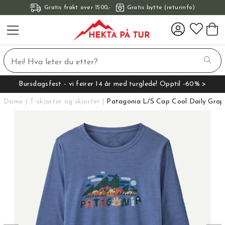
Gratis frakt over 1500,-
Gratis bytte (returinfo)
Bursdagsfest - vi feirer 14 år med turglede! Opptil -60% >
Dame
T-skjorter og skjorter
Patagonia L/S Cap Cool Daily Graph