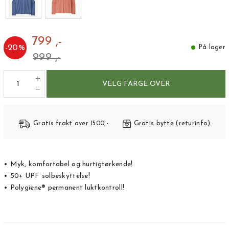
799 ,-
-
20
%
På lager
999 ,-
VELG FARGE OVER
Gratis frakt over 1500,-
Gratis bytte (returinfo)
• Myk, komfortabel og hurtigtørkende!
• 50+ UPF solbeskyttelse!
• Polygiene® permanent luktkontroll!