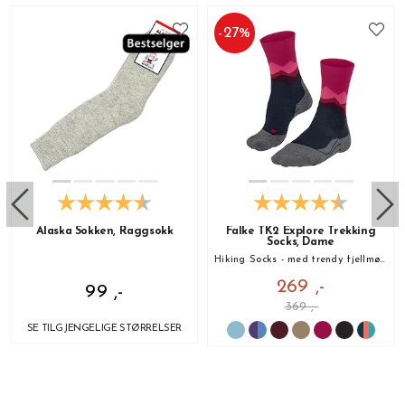
-
27
%
Alaska Sokken, Raggsokk
Falke TK2 Explore Trekking
Socks, Dame
Hiking Socks - med trendy fjellmønster!
269 ,-
99 ,-
369 ,-
SE TILGJENGELIGE STØRRELSER