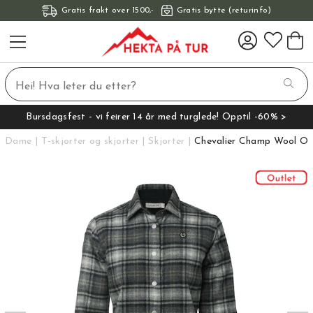
Gratis frakt over 1500,-
Gratis bytte (returinfo)
Bursdagsfest - vi feirer 14 år med turglede! Opptil -60% >
Dame
T-skjorter og skjorter
Skjorter
Chevalier Champ Wool Ov