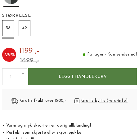
STØRRELSE
38
42
1199 ,-
-
29
%
På lager - Kan sendes nå!
1699 ,-
LEGG I HANDLEKURV
Gratis frakt over 1500,-
Gratis bytte (returinfo)
• Varm og myk skjorte i en deilig ullblanding!
• Perfekt som skjorte eller skjortejakke