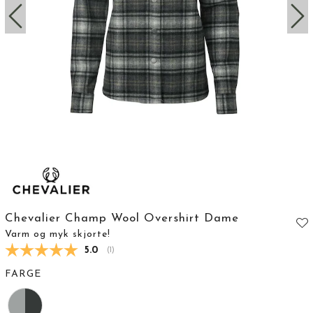
Chevalier Champ Wool Overshirt Dame
Varm og myk skjorte!
Gjennomsnittskarakter:
5.0
(
stemmer:
1
)
FARGE