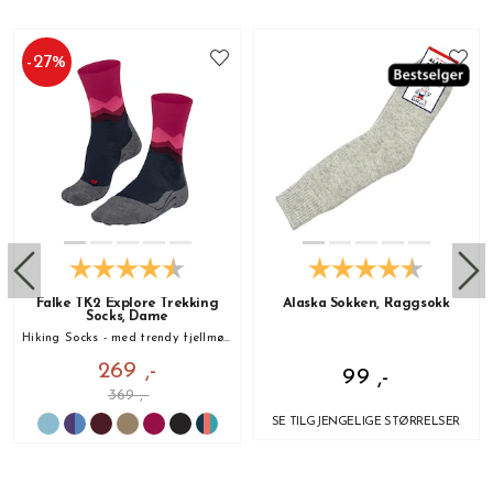
-
27
%
Falke TK2 Explore Trekking
Alaska Sokken, Raggsokk
Socks, Dame
Hiking Socks - med trendy fjellmønster!
269 ,-
99 ,-
369 ,-
SE TILGJENGELIGE STØRRELSER