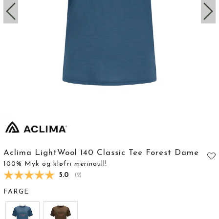
Aclima LightWool 140 Classic Tee Forest Dame
100% Myk og kløfri merinoull!
Gjennomsnittskarakter:
5.0
(
stemmer:
2
)
FARGE