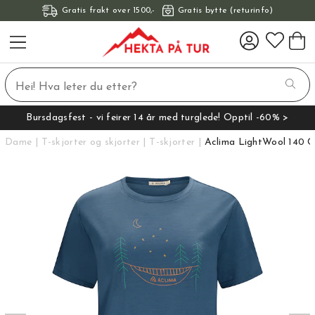
Gratis frakt over 1500,-
Gratis bytte (returinfo)
Bursdagsfest - vi feirer 14 år med turglede! Opptil -60% >
Dame
T-skjorter og skjorter
T-skjorter
Aclima LightWool 140 C