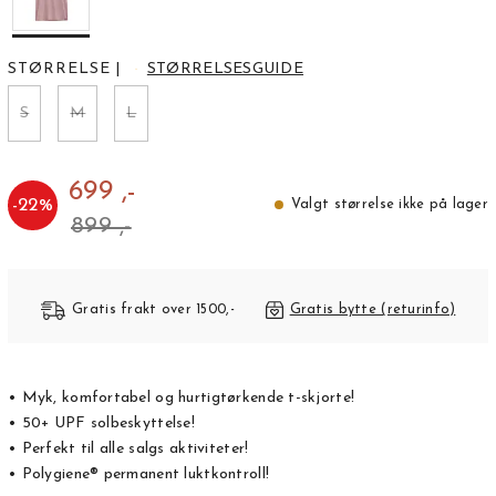
STØRRELSE
|
STØRRELSESGUIDE
S
M
L
699 ,-
-
22
%
Valgt størrelse ikke på lager
899 ,-
Gratis frakt over 1500,-
Gratis bytte (returinfo)
• Myk, komfortabel og hurtigtørkende t-skjorte!
• 50+ UPF solbeskyttelse!
• Perfekt til alle salgs aktiviteter!
• Polygiene® permanent luktkontroll!