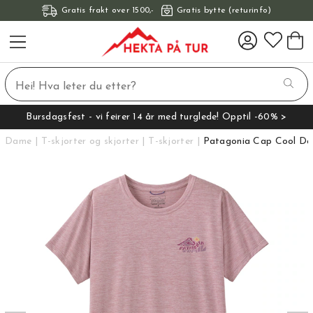
Gratis frakt over 1500,-
Gratis bytte (returinfo)
Bursdagsfest - vi feirer 14 år med turglede! Opptil -60% >
Dame
T-skjorter og skjorter
T-skjorter
Patagonia Cap Cool Dail