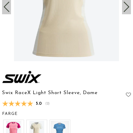
Swix RaceX Light Short Sleeve, Dame
Gjennomsnittskarakter:
5.0
(
stemmer:
2
)
FARGE