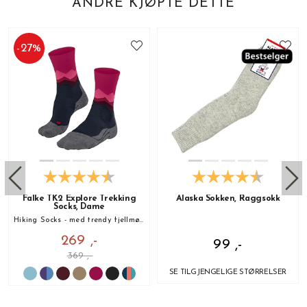
ANDRE KJØPTE DETTE
-
27
%
Falke TK2 Explore Trekking
Alaska Sokken, Raggsokk
Socks, Dame
Hiking Socks - med trendy fjellmønster!
269 ,-
99 ,-
369 ,-
SE TILGJENGELIGE STØRRELSER