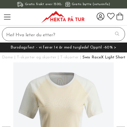
Gratis frakt over 1500,-
Gratis bytte (returinfo)
Bursdagsfest - vi feirer 14 år med turglede! Opptil -60% >
Dame
T-skjorter og skjorter
T-skjorter
Swix RaceX Light Short