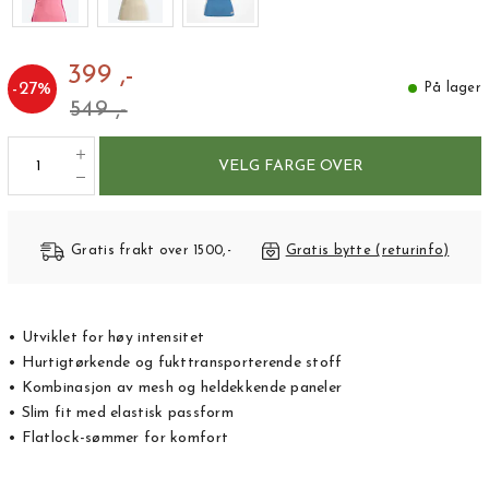
399 ,-
-
27
%
På lager
549 ,-
VELG FARGE OVER
Gratis frakt over 1500,-
Gratis bytte (returinfo)
• Utviklet for høy intensitet
• Hurtigtørkende og fukttransporterende stoff
• Kombinasjon av mesh og heldekkende paneler
• Slim fit med elastisk passform
• Flatlock-sømmer for komfort