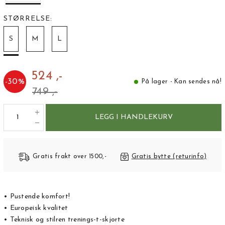
STØRRELSE:
S
M
L
524 ,-
-
30
%
På lager - Kan sendes nå!
749 ,-
LEGG I HANDLEKURV
Gratis frakt over 1500,-
Gratis bytte (returinfo)
• Pustende komfort!
• Europeisk kvalitet
• Teknisk og stilren trenings-t-skjorte