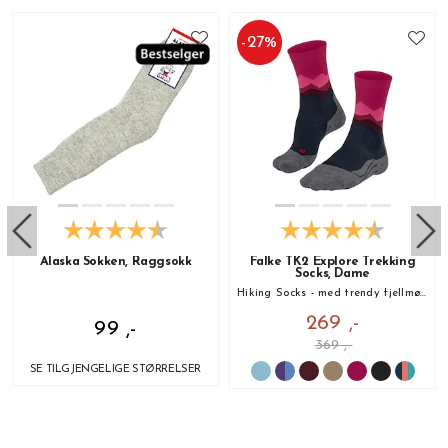
-
27
%
Alaska Sokken, Raggsokk
Falke TK2 Explore Trekking
Socks, Dame
Hiking Socks - med trendy fjellmønster!
269 ,-
99 ,-
369 ,-
SE TILGJENGELIGE STØRRELSER