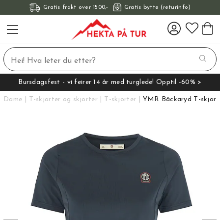
Gratis frakt over 1500,-
Gratis bytte (returinfo)
Bursdagsfest - vi feirer 14 år med turglede! Opptil -60% >
Dame
T-skjorter og skjorter
T-skjorter
YMR Bäckaryd T-skjort