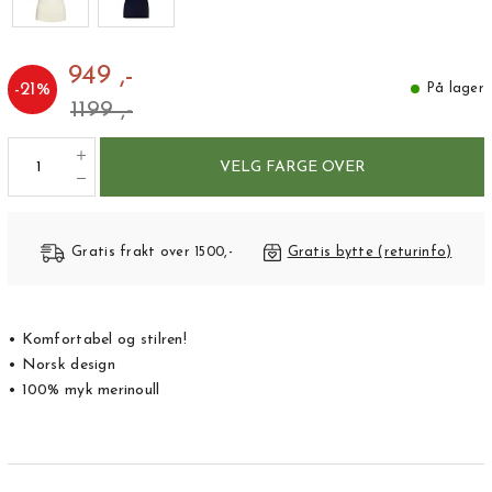
949 ,-
-
21
%
På lager
1199 ,-
VELG FARGE OVER
Gratis frakt over 1500,-
Gratis bytte (returinfo)
• Komfortabel og stilren!
• Norsk design
• 100% myk merinoull