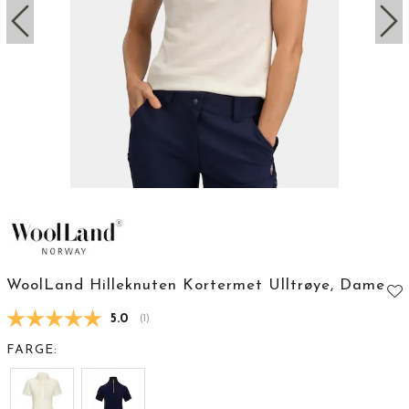
WoolLand Hilleknuten Kortermet Ulltrøye, Dame
Gjennomsnittskarakter:
5.0
(
stemmer:
1
)
FARGE: