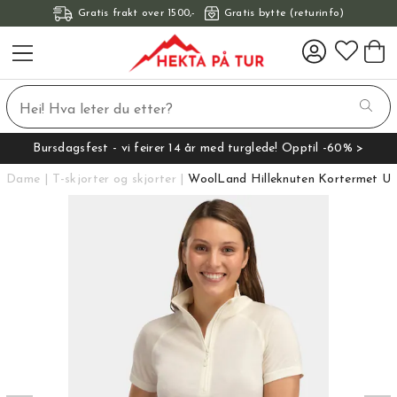
Gratis frakt over 1500,-
Gratis bytte (returinfo)
Bursdagsfest - vi feirer 14 år med turglede! Opptil -60% >
Dame
T-skjorter og skjorter
WoolLand Hilleknuten Kortermet Ul