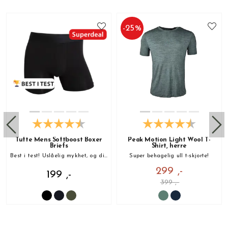
-
25
%
Tufte Mens Softboost Boxer
Peak Motion Light Wool T-
Briefs
Shirt, herre
Best i test! Uslåelig mykhet, og din nye favoritt!
Super behagelig ull t-skjorte!
299 ,-
199 ,-
399 ,-