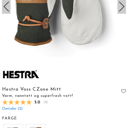
Hestra Voss CZone Mitt
Varm, vanntett og superfresh vott!
Gjennomsnittskarakter:
5.0
(
stemmer:
2
)
Omtaler (
2
)
FARGE