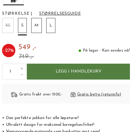
STØRRELSE
|
STØRRELSESGUIDE
XS
S
M
L
549 ,-
-
27
%
På lager - Kan sendes nå!
749 ,-
LEGG I HANDLEKURV
Gratis frakt over 1500,-
Gratis bytte (returinfo)
• Den perfekte jakken for alle løpeturer!
• Ultralett design for maksimal bevegelsesfrihet!
• Vannavvisende materiale som beskytter mot regn!